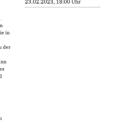
23.02.2023, 18:00 Uhr
n
Im
ie in
u der
ann
es
2
m