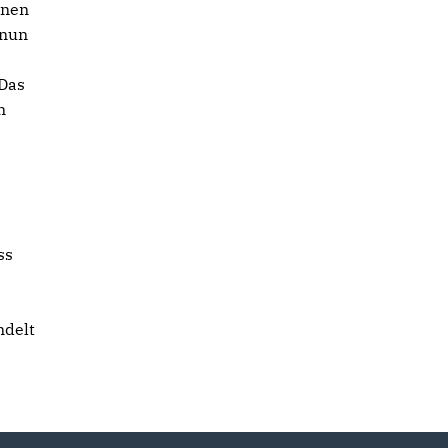
nnen
 nun
 Das
n
ss
ndelt