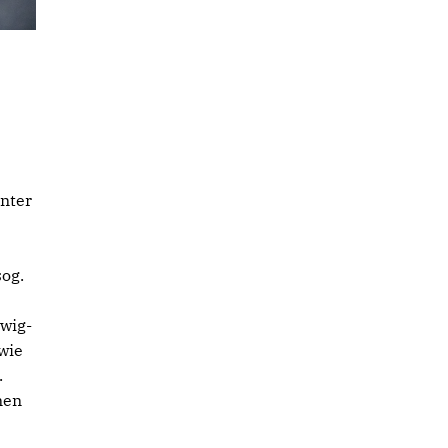
nter
sog.
wig-
wie
.
nen