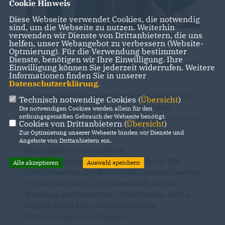
Cookie Hinweis
Diese Webseite verwendet Cookies, die notwendig
sind, um die Webseite zu nutzen. Weiterhin
verwenden wir Dienste von Drittanbietern, die uns
helfen, unser Webangebot zu verbessern (Website-
Optmierung). Für die Verwendung bestimmter
Dienste, benötigen wir Ihre Einwilligung. Ihre
Politik trifft Mittelstand - wie die ISW GmbH in Kölln-
Einwilligung können Sie jederzeit widerrufen. Weitere
Reisiek zeigt, wie Zukunft geht:
Informationen finden Sie in unserer
Datenschutzerklärung
.
Wo entstehen die Innovationen von morgen? Nicht
Technisch notwendige Cookies (
Übersicht
)
in entfernten Metropolen oder Labors hinter
Die notwendigen Cookies werden allein für den
ordnungsgemäßen Gebrauch der Webseite benötigt.
verschlossenen Türen - sondern genau hier bei uns,
Cookies von Drittanbietern (
Übersicht
)
in Kölln-Reisiek im Kreis Pinneberg.
Zur Optimierung unserer Webseite binden wir Dienste und
Angebote von Drittanbietern ein.
Heute durfte ich mit unserem
Bundestagsabgeordneten Daniel Kölbl die ISW
Alle akzeptieren
Auswahl speichern
GmbH besuchen. Der Besuch stand ganz im Zeichen
von Standortpolitik, Innovationskraft und der
Sicherung von Fachkräften - drei Themen, die die
tägliche Arbeit eines mittelständischen
Unternehmen tief durchziehen.