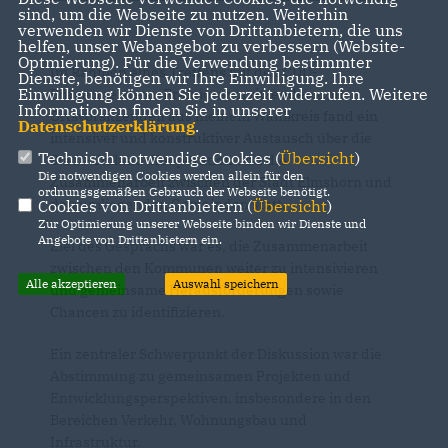
sind, um die Webseite zu nutzen. Weiterhin
verwenden wir Dienste von Drittanbietern, die uns
helfen, unser Webangebot zu verbessern (Website-
Optmierung). Für die Verwendung bestimmter
Im Rahmen eines Treffens mit den CDU-
Dienste, benötigen wir Ihre Einwilligung. Ihre
Einwilligung können Sie jederzeit widerrufen. Weitere
Bürgermeistern, Fraktionsvorsitzenden und
Informationen finden Sie in unserer
Ortsvorsitzenden aus meinem Wahlkreis fand ein
Datenschutzerklärung
.
intensiver und konstruktiver Austausch über die
Technisch notwendige Cookies (
Übersicht
)
Stadt-Umland-Kooperation und die
Die notwendigen Cookies werden allein für den
Zusammenarbeit zwischen der Stadt Elmshorn und
ordnungsgemäßen Gebrauch der Webseite benötigt.
den umliegenden Gemeinden statt.
Cookies von Drittanbietern (
Übersicht
)
Zur Optimierung unserer Webseite binden wir Dienste und
Angebote von Drittanbietern ein.
Ziel des Gesprächs war es, die Zusammenarbeit
zwischen den Kommunen weiter zu intensivieren
Alle akzeptieren
Auswahl speichern
und gemeinsame Herausforderungen sowie
Chancen zu identifizieren.
Ein zentraler Schwerpunkt der Diskussion war die
Abstimmung zu gemeinsamen Projekten und
Entwicklungsperspektiven, insbesondere in den
Bereichen Verkehr, Wohnungsbau und
Infrastruktur.